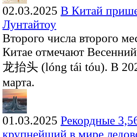
02.03.2025
В Китай прише
Лунтайтоу
Второго числа второго ме
Китае отмечают Весенний
龙抬头 (lóng tái tóu). В 20
марта.
01.03.2025
Рекордные 3,5
крупнейший в мире ледов