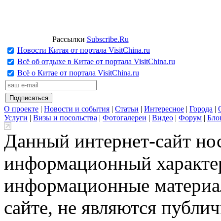
Рассылки
Subscribe.Ru
Новости Китая от портала VisitChina.ru
Всё об отдыхе в Китае от портала VisitChina.ru
Всё о Китае от портала VisitChina.ru
О проекте
|
Новости и события
|
Статьи
|
Интересное
|
Города
|
Услуги
|
Визы и посольства
|
Фотогалереи
|
Видео
|
Форум
|
Бло
Данный интернет-сайт но
информационный характер
информационные материа
сайте, не являются публи