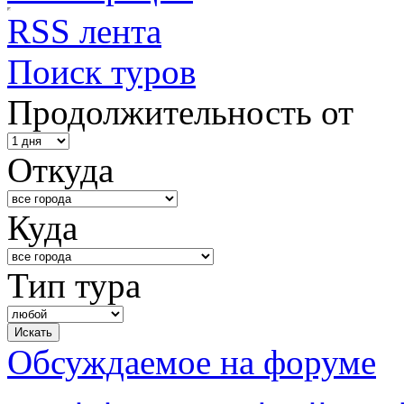
RSS лента
Поиск туров
Продолжительность от
Откуда
Куда
Тип тура
Обсуждаемое на форуме