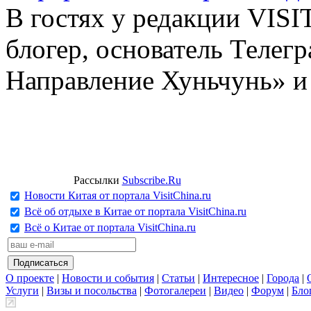
В гостях у редакции VIS
блогер, основатель Телег
Направление Хуньчунь» и
Рассылки
Subscribe.Ru
Новости Китая от портала VisitChina.ru
Всё об отдыхе в Китае от портала VisitChina.ru
Всё о Китае от портала VisitChina.ru
О проекте
|
Новости и события
|
Статьи
|
Интересное
|
Города
|
Услуги
|
Визы и посольства
|
Фотогалереи
|
Видео
|
Форум
|
Бло