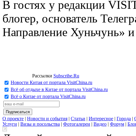
В гостях у редакции VIS
блогер, основатель Телег
Направление Хуньчунь» и
Рассылки
Subscribe.Ru
Новости Китая от портала VisitChina.ru
Всё об отдыхе в Китае от портала VisitChina.ru
Всё о Китае от портала VisitChina.ru
О проекте
|
Новости и события
|
Статьи
|
Интересное
|
Города
|
Услуги
|
Визы и посольства
|
Фотогалереи
|
Видео
|
Форум
|
Бло