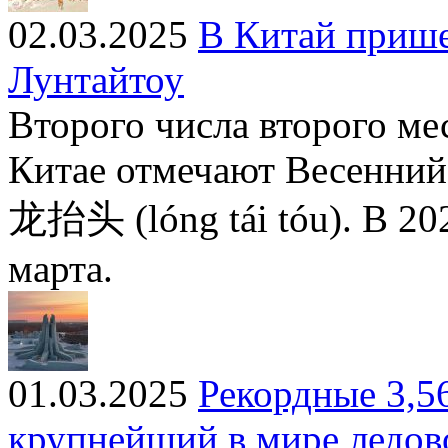
02.03.2025
В Китай прише
Лунтайтоу
Второго числа второго ме
Китае отмечают Весенний
龙抬头 (lóng tái tóu). В 20
марта.
01.03.2025
Рекордные 3,5
крупнейший в мире ледов