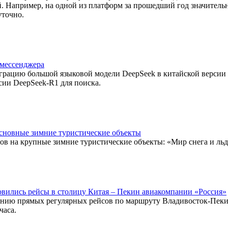
ий. Например, на одной из платформ за прошедший год значител
уточно.
 мессенджера
еграцию большой языковой модели DeepSeek в китайской версии 
рсии DeepSeek-R1 для поиска.
основные зимние туристические объекты
тов на крупные зимние туристические объекты: «Мир снега и ль
вились рейсы в столицу Китая – Пекин авиакомпании «Россия»
ению прямых регулярных рейсов по маршруту Владивосток-Пеки
часа.