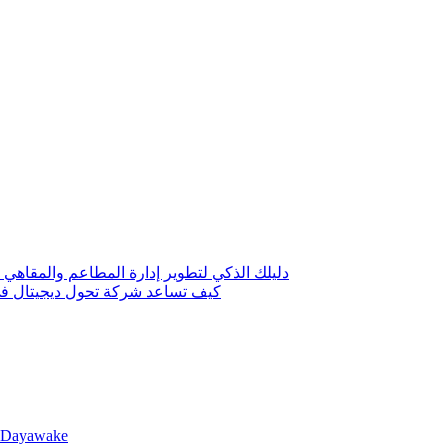
 حلول رقمية لتخفيض التكاليف وزيادة الأرباح
لة لتعزيز ظهور نشاطك في الكويت؟
llDayawake