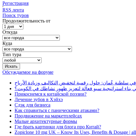
Регистрация
RSS лента
Поиск туров
Продолжительность от
Откуда
Куда
Тип тура
Обсуждаемое на форуме
دليلك الذكي لتطوير إدارة المطاعم والمقاهي في سلطنة عُمان:
كيف تساعد شركة تحول ديجيتال في بناء استراتيجية سيو فعا
Прикоснемся к китайской поэзии?
Лечение зубов в Хэйхэ
Сдэк для бизнеса
Как справиться с паническими атаками?
Продвижение на маркетплейсах
Малые архитектурные формы
Где брать картинки для блога про Китай?
Zopiclone 10 mg UK – Know Its Uses, Benefits & Dosage | a