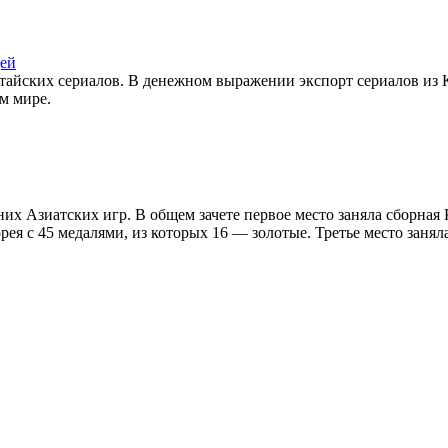
цей
тайских сериалов. В денежном выражении экспорт сериалов из К
ём мире.
х Азиатских игр. В общем зачете первое место заняла сборная К
я с 45 медалями, из которых 16 — золотые. Третье место заняла