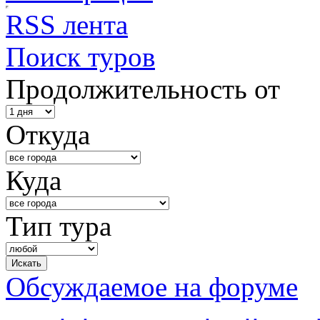
RSS лента
Поиск туров
Продолжительность от
Откуда
Куда
Тип тура
Обсуждаемое на форуме