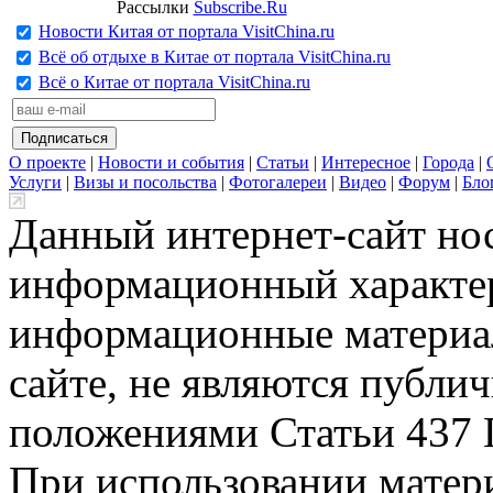
Рассылки
Subscribe.Ru
Новости Китая от портала VisitChina.ru
Всё об отдыхе в Китае от портала VisitChina.ru
Всё о Китае от портала VisitChina.ru
О проекте
|
Новости и события
|
Статьи
|
Интересное
|
Города
|
Услуги
|
Визы и посольства
|
Фотогалереи
|
Видео
|
Форум
|
Бло
Данный интернет-сайт но
информационный характер
информационные материа
сайте, не являются публи
положениями Статьи 437 
При использовании матери