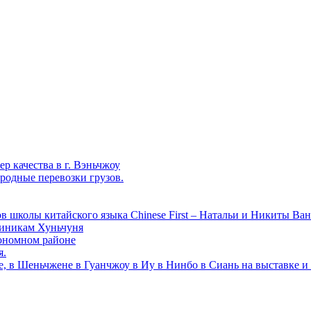
р качества в г. Вэньчжоу
родные перевозки грузов.
в школы китайского языка Chinese First – Натальи и Никиты Ван
линикам Хуньчуня
ономном районе
я.
е, в Шеньчжене в Гуанчжоу в Иу в Нинбо в Сиань на выставке и 