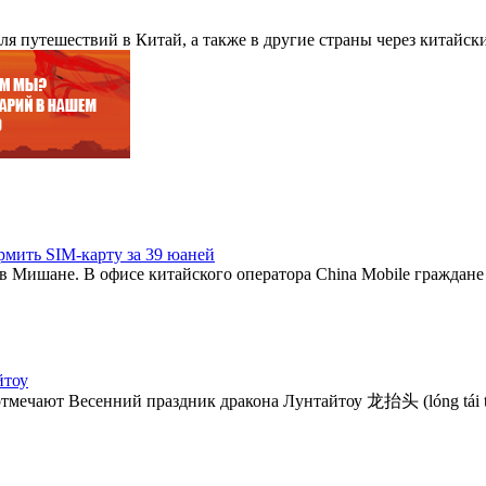
я путешествий в Китай, а также в другие страны через китайск
рмить SIM-карту за 39 юаней
в Мишане. В офисе китайского оператора China Mobile граждане
йтоу
тмечают Весенний праздник дракона Лунтайтоу 龙抬头 (lóng tái tó