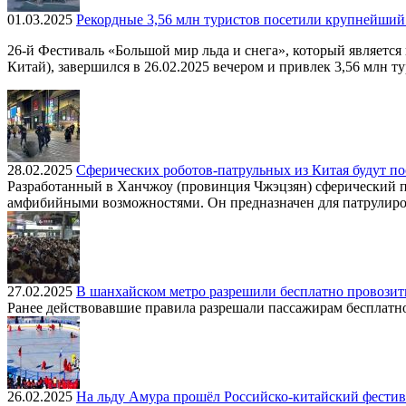
01.03.2025
Рекордные 3,56 млн туристов посетили крупнейший
26-й Фестиваль «Большой мир льда и снега», который являет
Китай), завершился в 26.02.2025 вечером и привлек 3,56 млн ту
28.02.2025
Сферических роботов-патрульных из Китая будут по
Разработанный в Ханчжоу (провинция Чжэцзян) сферический п
амфибийными возможностями. Он предназначен для патрулиров
27.02.2025
В шанхайском метро разрешили бесплатно провозит
Ранее действовавшие правила разрешали пассажирам бесплатно п
26.02.2025
На льду Амура прошёл Российско-китайский фестив