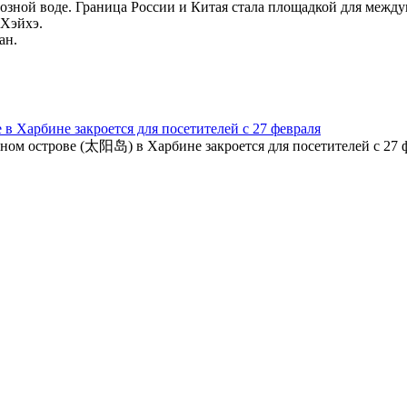
озной воде. Граница России и Китая стала площадкой для между
 Хэйхэ.
ан.
в Харбине закроется для посетителей с 27 февраля
строве (太阳岛) в Харбине закроется для посетителей с 27 фев