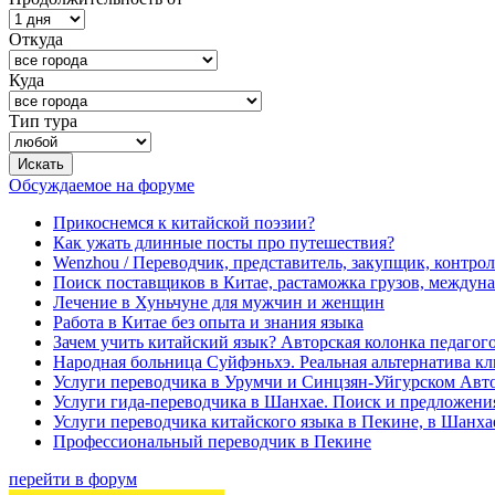
Откуда
Куда
Тип тура
Обсуждаемое на форуме
Прикоснемся к китайской поэзии?
Как ужать длинные посты про путешествия?
Wenzhou / Переводчик, представитель, закупщик, контроле
Поиск поставщиков в Китае, растаможка грузов, междуна
Лечение в Хуньчуне для мужчин и женщин
Работа в Китае без опыта и знания языка
Зачем учить китайский язык? Авторская колонка педагого
Народная больница Суйфэньхэ. Реальная альтернатива к
Услуги переводчика в Урумчи и Синцзян-Уйгурском Авт
Услуги гида-переводчика в Шанхае. Поиск и предложени
Услуги переводчика китайского языка в Пекине, в Шанха
Профессиональный переводчик в Пекине
перейти в форум