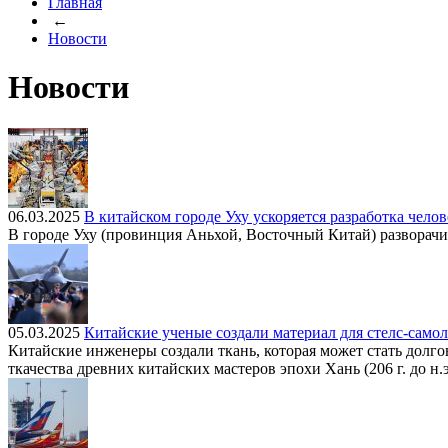
Главная
←
Новости
Новости
06.03.2025
В китайском городе Уху ускоряется разработка чел
В городе Уху (провинция Аньхой, Восточный Китай) разворачи
05.03.2025
Китайские ученые создали материал для стелс-самол
Китайские инженеры создали ткань, которая может стать дол
ткачества древних китайских мастеров эпохи Хань (206 г. до н.э. 