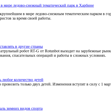
 в мире ледово-снежный тематический парк в Харбине
ся крупнейшим в мире ледово-снежным тематическим парком в 
ристов за время своей работы.
ставлять в другие страны
атрульный робот RT-G от Rotunbot выходит на зарубежные рынк
ания, спасательных операций и работы в сложных условиях.
ь любое количество детей
ровозить только двух детей. Изменения вступят в силу с 1 марта
аль зимних видов спорта