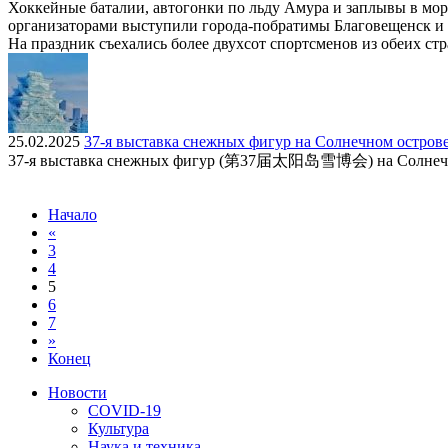
Хоккейные баталии, автогонки по льду Амура и заплывы в мор
организаторами выступили города-побратимы Благовещенск и
На праздник съехались более двухсот спортсменов из обеих стр
25.02.2025
37-я выставка снежных фигур на Солнечном острове 
37-я выставка снежных фигур (第37届太阳岛雪博会) на Солнечном о
Начало
«
3
4
5
6
7
»
Конец
Новости
COVID-19
Культура
Наука и техника