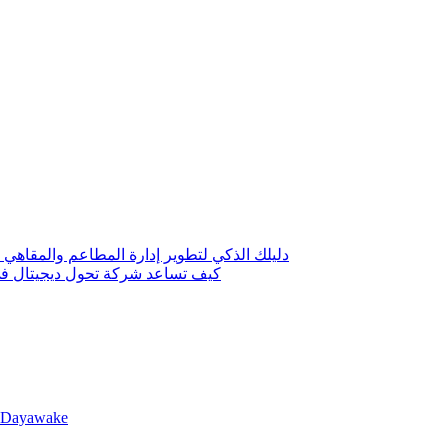
دليلك الذكي لتطوير إدارة المطاعم والمقاهي 
كيف تساعد شركة تحول ديجيتال في 
llDayawake