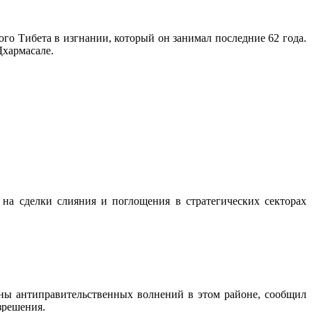
го Тибета в изгнании, который он занимал последние 62 года.
Дхармасале.
а сделки слияния и поглощения в стратегических секторах
.
ны антиправительственных волнений в этом районе, сообщил
зрешения.