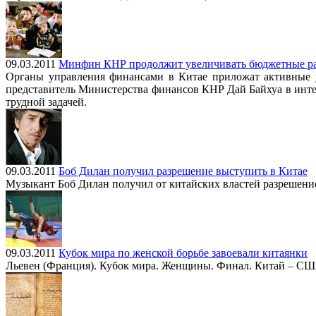
09.03.2011
Минфин КНР продолжит увеличивать бюджетные ра
Органы управления финансами в Китае приложат активные у
представитель Министерства финансов КНР Дай Байхуа в инте
трудной задачей.
09.03.2011
Боб Дилан получил разрешение выступить в Китае
Музыкант Боб Дилан получил от китайских властей разрешение
09.03.2011
Кубок мира по женской борьбе завоевали китаянки
Льевен (Франция). Кубок мира. Женщины. Финал. Китай – США