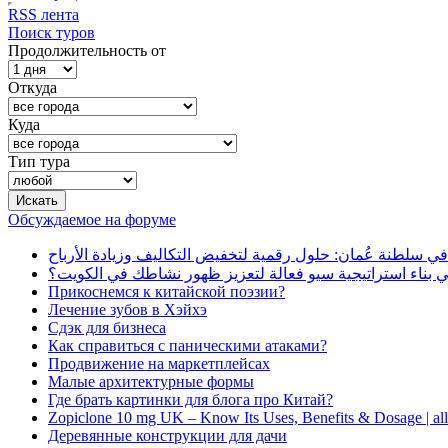
RSS лента
Поиск туров
Продолжительность от
Откуда
Куда
Тип тура
Обсуждаемое на форуме
في سلطنة عُمان: حلول رقمية لتخفيض التكاليف وزيادة الأرباح
بناء استراتيجية سيو فعالة لتعزيز ظهور نشاطك في الكويت؟
Прикоснемся к китайской поэзии?
Лечение зубов в Хэйхэ
Сдэк для бизнеса
Как справиться с паническими атаками?
Продвижение на маркетплейсах
Малые архитектурные формы
Где брать картинки для блога про Китай?
Zopiclone 10 mg UK – Know Its Uses, Benefits & Dosage | a
Деревянные конструкции для дачи