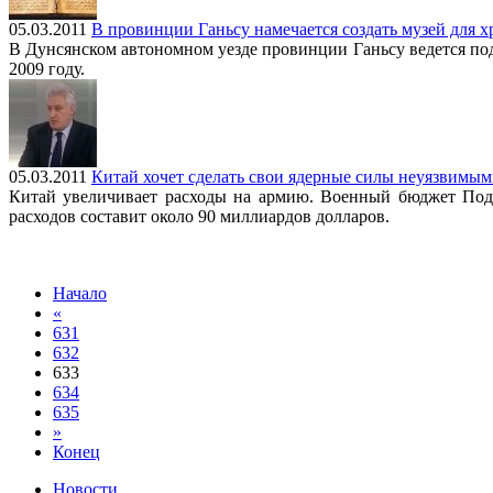
05.03.2011
В провинции Ганьсу намечается создать музей для 
В Дунсянском автономном уезде провинции Ганьсу ведется под
2009 году.
05.03.2011
Китай хочет сделать свои ядерные силы неуязвимы
Китай увеличивает расходы на армию. Военный бюджет Подн
расходов составит около 90 миллиардов долларов.
Подробнее:
http://news.mail.ru/politics/5449084/
Начало
«
631
632
633
634
635
»
Конец
Новости