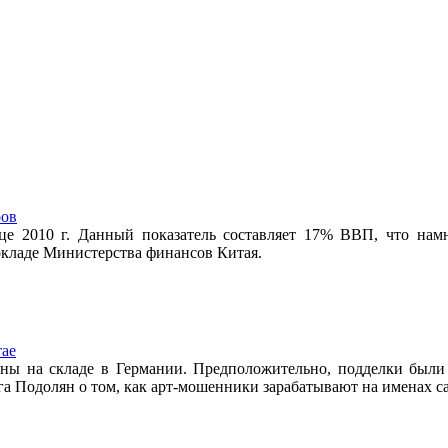
ров
нце 2010 г. Данный показатель составляет 17% ВВП, что на
окладе Министерства финансов Китая.
тае
ы на складе в Германии. Предположительно, подделки были с
а Подолян о том, как арт-мошенники зарабатывают на именах с