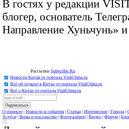
В гостях у редакции VIS
блогер, основатель Телег
Направление Хуньчунь» и
Рассылки
Subscribe.Ru
Новости Китая от портала VisitChina.ru
Всё об отдыхе в Китае от портала VisitChina.ru
Всё о Китае от портала VisitChina.ru
О проекте
|
Новости и события
|
Статьи
|
Интересное
|
Города
|
Услуги
|
Визы и посольства
|
Фотогалереи
|
Видео
|
Форум
|
Бло