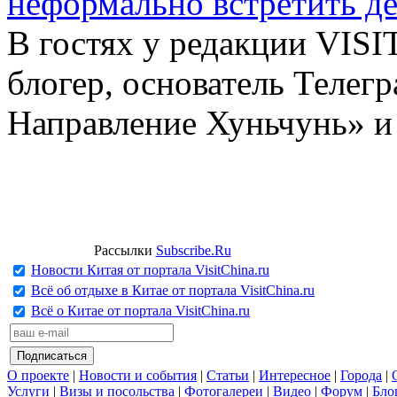
неформально встретить д
В гостях у редакции VIS
блогер, основатель Телег
Направление Хуньчунь» и
Рассылки
Subscribe.Ru
Новости Китая от портала VisitChina.ru
Всё об отдыхе в Китае от портала VisitChina.ru
Всё о Китае от портала VisitChina.ru
О проекте
|
Новости и события
|
Статьи
|
Интересное
|
Города
|
Услуги
|
Визы и посольства
|
Фотогалереи
|
Видео
|
Форум
|
Бло