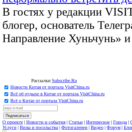
В гостях у редакции VIS
блогер, основатель Телег
Направление Хуньчунь» и
Рассылки
Subscribe.Ru
Новости Китая от портала VisitChina.ru
Всё об отдыхе в Китае от портала VisitChina.ru
Всё о Китае от портала VisitChina.ru
О проекте
|
Новости и события
|
Статьи
|
Интересное
|
Города
|
Услуги
|
Визы и посольства
|
Фотогалереи
|
Видео
|
Форум
|
Бло