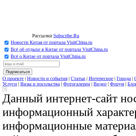
Рассылки
Subscribe.Ru
Новости Китая от портала VisitChina.ru
Всё об отдыхе в Китае от портала VisitChina.ru
Всё о Китае от портала VisitChina.ru
О проекте
|
Новости и события
|
Статьи
|
Интересное
|
Города
|
Услуги
|
Визы и посольства
|
Фотогалереи
|
Видео
|
Форум
|
Бло
Данный интернет-сайт но
информационный характер
информационные материа