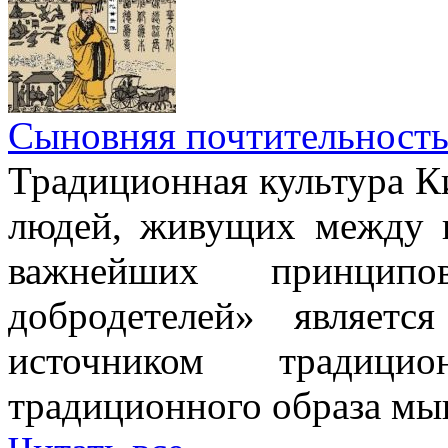
Сыновняя почтительност
Традиционная культура Ки
людей, живущих между н
важнейших принци
добродетелей» являет
источником традици
традиционного образа мы