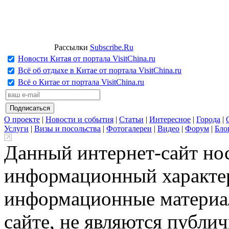
Рассылки
Subscribe.Ru
Новости Китая от портала VisitChina.ru
Всё об отдыхе в Китае от портала VisitChina.ru
Всё о Китае от портала VisitChina.ru
О проекте
|
Новости и события
|
Статьи
|
Интересное
|
Города
|
Услуги
|
Визы и посольства
|
Фотогалереи
|
Видео
|
Форум
|
Бло
Данный интернет-сайт но
информационный характер
информационные материа
сайте, не являются публи