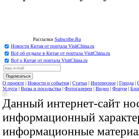
Рассылки
Subscribe.Ru
Новости Китая от портала VisitChina.ru
Всё об отдыхе в Китае от портала VisitChina.ru
Всё о Китае от портала VisitChina.ru
О проекте
|
Новости и события
|
Статьи
|
Интересное
|
Города
|
Услуги
|
Визы и посольства
|
Фотогалереи
|
Видео
|
Форум
|
Бло
Данный интернет-сайт но
информационный характер
информационные материа