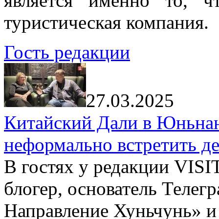
является именно то, ч
туристическая компания.
Гость редакции
27.03.2025
Китайский Дали в Юньнань
неформально встретить д
В гостях у редакции VIS
блогер, основатель Телег
Направление Хуньчунь» и