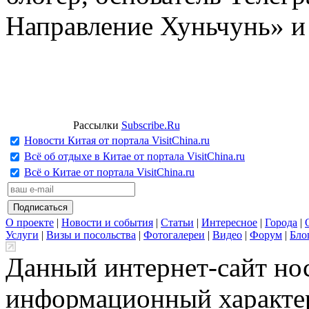
Направление Хуньчунь» и
Рассылки
Subscribe.Ru
Новости Китая от портала VisitChina.ru
Всё об отдыхе в Китае от портала VisitChina.ru
Всё о Китае от портала VisitChina.ru
О проекте
|
Новости и события
|
Статьи
|
Интересное
|
Города
|
Услуги
|
Визы и посольства
|
Фотогалереи
|
Видео
|
Форум
|
Бло
Данный интернет-сайт но
информационный характер