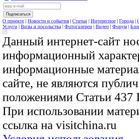
О проекте
|
Новости и события
|
Статьи
|
Интересное
|
Города
|
Услуги
|
Визы и посольства
|
Фотогалереи
|
Видео
|
Форум
|
Бло
Данный интернет-сайт но
информационный характер
информационные материа
сайте, не являются публи
положениями Статьи 437 
При использовании матери
ссылка на visitchina.ru
Условия использования