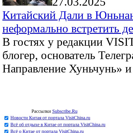
27.03.2025
Китайский Дали в Юньнань
неформально встретить д
В гостях у редакции VIS
блогер, основатель Телег
Направление Хуньчунь» и
Рассылки
Subscribe.Ru
Новости Китая от портала VisitChina.ru
Всё об отдыхе в Китае от портала VisitChina.ru
Всё о Китае от портала VisitChina.ru