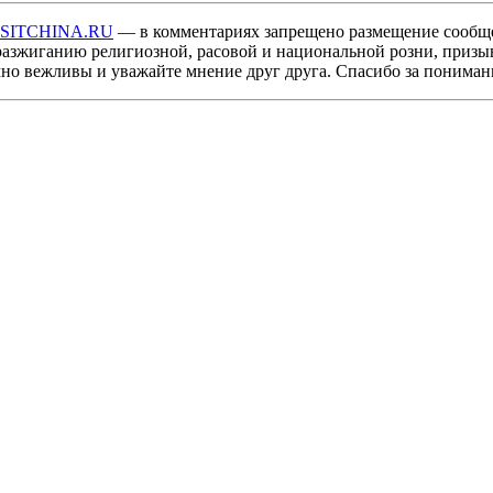
ISITCHINA.RU
— в комментариях запрещено размещение сообщ
разжиганию религиозной, расовой и национальной розни, призы
мно вежливы и уважайте мнение друг друга. Спасибо за пониман