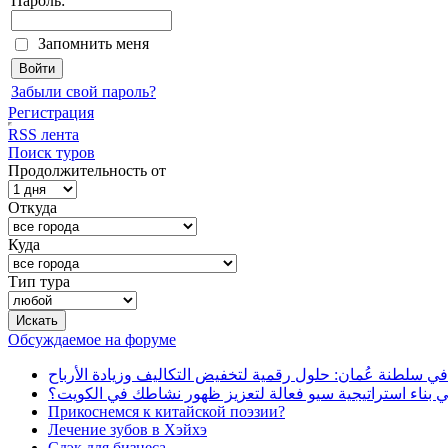
Пароль:
Запомнить меня
Забыли свой пароль?
Регистрация
RSS лента
Поиск туров
Продолжительность от
Откуда
Куда
Тип тура
Обсуждаемое на форуме
في سلطنة عُمان: حلول رقمية لتخفيض التكاليف وزيادة الأرباح
بناء استراتيجية سيو فعالة لتعزيز ظهور نشاطك في الكويت؟
Прикоснемся к китайской поэзии?
Лечение зубов в Хэйхэ
Сдэк для бизнеса