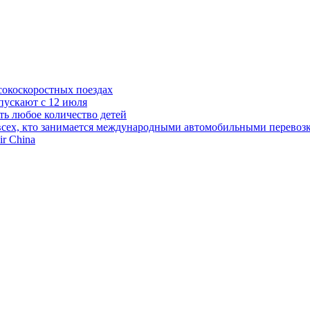
сокоскоростных поездах
пускают с 12 июля
ть любое количество детей
сех, кто занимается международными автомобильными перевозк
r China