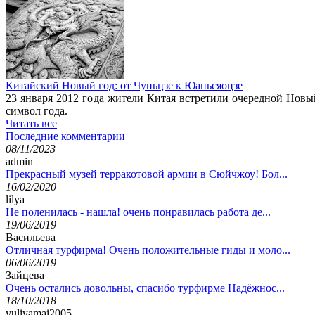
Китайский Новый год: от Чуньцзе к Юаньсяоцзе
23 января 2012 года жители Китая встретили очередной Новы
символ года.
Читать все
Последние комментарии
08/11/2023
admin
Прекрасный музей терракотовой армии в Сюйчжоу! Бол...
16/02/2020
lilya
Не поленилась - нашла! очень понравилась работа де...
19/06/2019
Васильева
Отличная турфирма! Очень положительные гиды и моло...
06/06/2019
Зайцева
Очень остались довольны, спасибо турфирме Надёжнос...
18/10/2018
yuliyamai2005