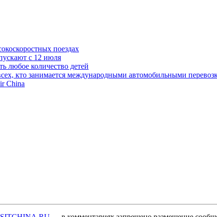
сокоскоростных поездах
пускают с 12 июля
ть любое количество детей
сех, кто занимается международными автомобильными перевозк
r China
ISITCHINA.RU
— в комментариях запрещено размещение сообщ