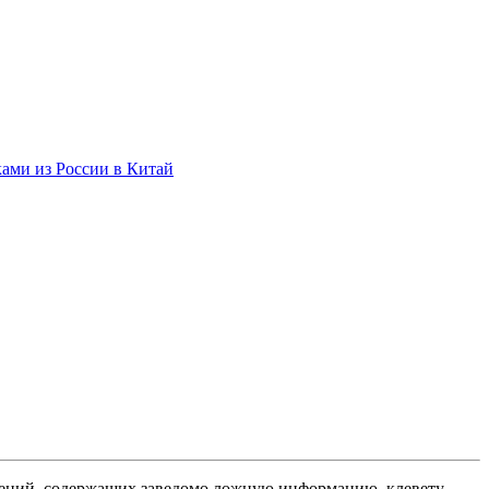
ами из России в Китай
ений, содержащих заведомо ложную информацию, клевету,