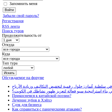
Запомнить меня
Забыли свой пароль?
Регистрация
RSS лента
Поиск туров
Продолжительность от
Откуда
Куда
Тип тура
Обсуждаемое на форуме
في سلطنة عُمان: حلول رقمية لتخفيض التكاليف وزيادة الأرباح
بناء استراتيجية سيو فعالة لتعزيز ظهور نشاطك في الكويت؟
Прикоснемся к китайской поэзии?
Лечение зубов в Хэйхэ
Сдэк для бизнеса
Как справиться с паническими атаками?