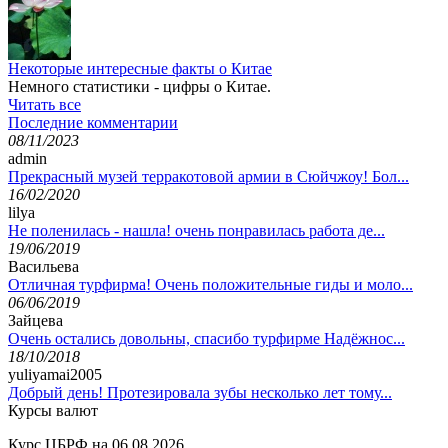
Некоторые интересные факты о Китае
Немного статистики - цифры о Китае.
Читать все
Последние комментарии
08/11/2023
admin
Прекрасный музей терракотовой армии в Сюйчжоу! Бол...
16/02/2020
lilya
Не поленилась - нашла! очень понравилась работа де...
19/06/2019
Васильева
Отличная турфирма! Очень положительные гиды и моло...
06/06/2019
Зайцева
Очень остались довольны, спасибо турфирме Надёжнос...
18/10/2018
yuliyamai2005
Добрый день! Протезировала зубы несколько лет тому...
Курсы валют
Курс ЦБРФ на 06.08.2026