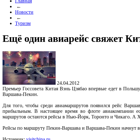
Главная
←
Новости
←
Туризм
Ещё один авиарейс свяжет Ки
24.04.2012
Премьер Госсовета Китая Вэнь Цзябао впервые едет в Польшу
Варшава-Пекин.
Для того, чтобы среди авиамаршрутов появился рейс Варша
прибыльным. В настоящее время во флоте авиакомпании ес
маршрутов остаются рейсы в Нью-Йорк, Торонто и Чикаго. А Ха
Рейсы по маршруту Пекин-Варшава и Варшава-Пекин начнут вып
Источник:
visitchina.ru