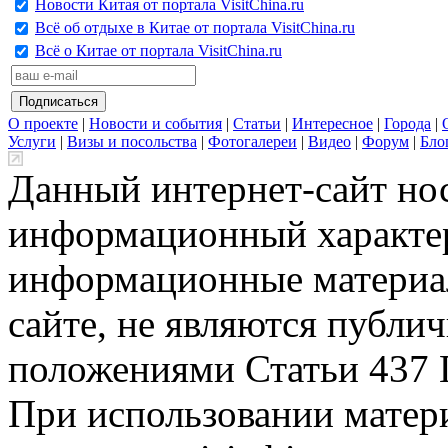
Новости Китая от портала VisitChina.ru
Всё об отдыхе в Китае от портала VisitChina.ru
Всё о Китае от портала VisitChina.ru
О проекте
|
Новости и события
|
Статьи
|
Интересное
|
Города
|
Услуги
|
Визы и посольства
|
Фотогалереи
|
Видео
|
Форум
|
Бло
Данный интернет-сайт но
информационный характер
информационные материа
сайте, не являются публи
положениями Статьи 437 
При использовании матери