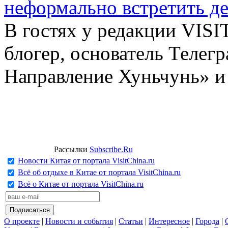
неформально встретить д
В гостях у редакции VIS
блогер, основатель Телег
Направление Хуньчунь» и
Рассылки
Subscribe.Ru
Новости Китая от портала VisitChina.ru
Всё об отдыхе в Китае от портала VisitChina.ru
Всё о Китае от портала VisitChina.ru
О проекте
|
Новости и события
|
Статьи
|
Интересное
|
Города
|