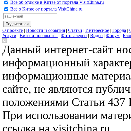
Всё об отдыхе в Китае от портала VisitChina.ru
Всё о Китае от портала VisitChina.ru
О проекте
|
Новости и события
|
Статьи
|
Интересное
|
Города
|
Услуги
|
Визы и посольства
|
Фотогалереи
|
Видео
|
Форум
|
Бло
Данный интернет-сайт но
информационный характер
информационные материа
сайте, не являются публи
положениями Статьи 437 
При использовании матери
ссылка на visitchina.ru