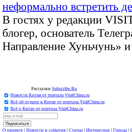
неформально встретить д
В гостях у редакции VIS
блогер, основатель Телег
Направление Хуньчунь» и
Рассылки
Subscribe.Ru
Новости Китая от портала VisitChina.ru
Всё об отдыхе в Китае от портала VisitChina.ru
Всё о Китае от портала VisitChina.ru
О проекте
|
Новости и события
|
Статьи
|
Интересное
|
Города
|