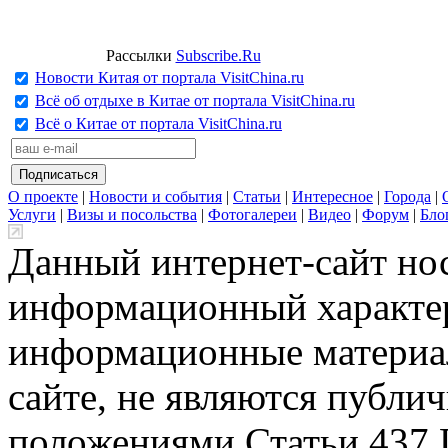
Рассылки
Subscribe.Ru
Новости Китая от портала VisitChina.ru
Всё об отдыхе в Китае от портала VisitChina.ru
Всё о Китае от портала VisitChina.ru
О проекте
|
Новости и события
|
Статьи
|
Интересное
|
Города
|
Услуги
|
Визы и посольства
|
Фотогалереи
|
Видео
|
Форум
|
Бло
Данный интернет-сайт но
информационный характер
информационные материа
сайте, не являются публи
положениями Статьи 437 