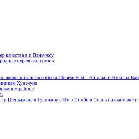
р качества в г. Вэньчжоу
родные перевозки грузов.
в школы китайского языка Chinese First – Натальи и Никиты Ван
линикам Хуньчуня
ономном районе
я.
е, в Шеньчжене в Гуанчжоу в Иу в Нинбо в Сиань на выставке и 