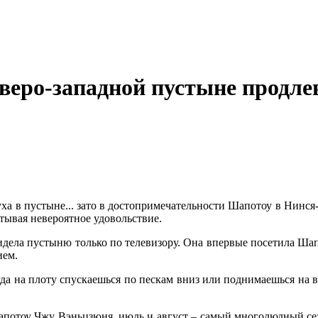
веро-западной пустыне продле
духа в пустыне... зато в достопримечательности Шапотоу в Нинс
тывая невероятное удовольствие.
ела пустыню только по телевизору. Она впервые посетила Шапот
ием.
огда на плоту спускаешься по пескам вниз или поднимаешься на 
апотоу Чжу Вэньцзюня, июль и август – самый многолюдный се