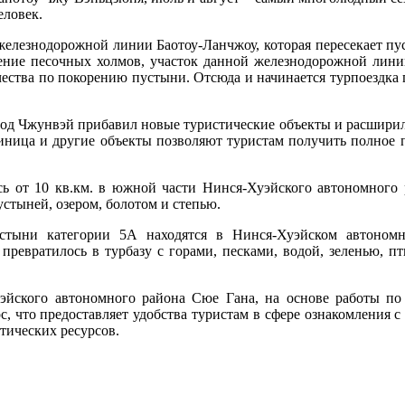
еловек.
 железнодорожной линии Баотоу-Ланчжоу, которая пересекает п
ние песочных холмов, участок данной железнодорожной линии 
ества по покорению пустыни. Отсюда и начинается турпоездка 
род Чжунвэй прибавил новые туристические объекты и расширил
тиница и другие объекты позволяют туристам получить полное 
сь от 10 кв.км. в южной части Нинся-Хуэйского автономного
устыней, озером, болотом и степью.
стыни категории 5А находятся в Нинся-Хуэйском автоном
превратилось в турбазу с горами, песками, водой, зеленью, п
уэйского автономного района Сюе Гана, на основе работы п
, что предоставляет удобства туристам в сфере ознакомления с
тических ресурсов.