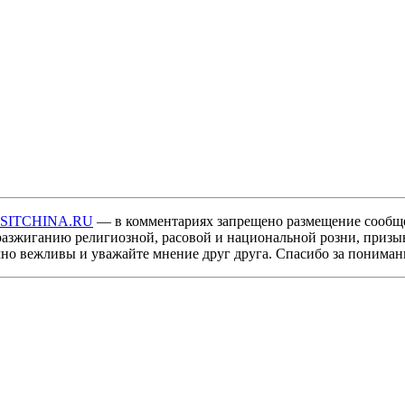
ISITCHINA.RU
— в комментариях запрещено размещение сообщ
разжиганию религиозной, расовой и национальной розни, призы
мно вежливы и уважайте мнение друг друга. Спасибо за пониман