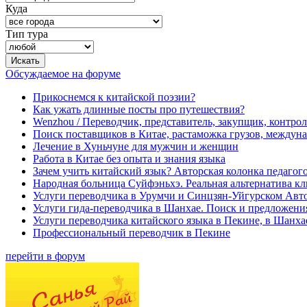
Куда
Тип тура
Обсуждаемое на форуме
Прикоснемся к китайской поэзии?
Как ужать длинные посты про путешествия?
Wenzhou / Переводчик, представитель, закупщик, контроле
Поиск поставщиков в Китае, растаможка грузов, междуна
Лечение в Хуньчуне для мужчин и женщин
Работа в Китае без опыта и знания языка
Зачем учить китайский язык? Авторская колонка педагого
Народная больница Суйфэньхэ. Реальная альтернатива к
Услуги переводчика в Урумчи и Синцзян-Уйгурском Авт
Услуги гида-переводчика в Шанхае. Поиск и предложени
Услуги переводчика китайского языка в Пекине, в Шанха
Профессиональный переводчик в Пекине
перейти в форум