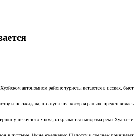
вается
я-Хуэйском автономном районе туристы катаются в песках, бьют
оу и не ожидала, что пустыня, которая раньше представилась
вершину песочного холма, открывается панорама реки Хуанхэ и
зон в пустыне. Ныне ежедневно Шапотоу в среднем принимает