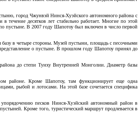
устыню, город Чжунвэй Нинся-Хуэйского автономного района с
в течение десятков лет стабильно работает. Многие по этой
по пустыне. В 2007 году Шапотоу был включен в число первой
 базу в четыре стороны. Музей пустыни, площадь с песочными
представление о пустыне. В прошлом году Шапотоу принял до
 района до степи Тунху Внутренней Монголии. Диаметр базы
ном районе. Кроме Шапотоу, там функционирует еще одна
тицами, рыбой и лотосами. На этой базе сочетается специфика
о упорядочению песков Нинся-Хуэйский автономный район в
 пустыней. Кроме того, туристический маршрут продлевается в