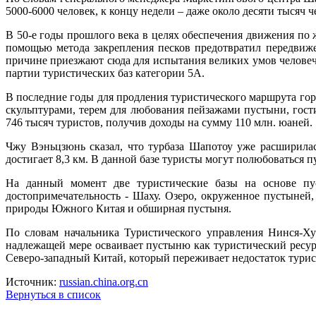
5000-6000 человек, к концу недели – даже около десяти тысяч ч
В 50-е годы прошлого века в целях обеспечения движения по
помощью метода закрепления песков предотвратил передвиже
причине приезжают сюда для испытания великих умов человеч
партии туристических баз категории 5А.
В последние годы для продления туристического маршрута го
скульптурами, терем для любования пейзажами пустыни, гос
746 тысяч туристов, получив доходы на сумму 110 млн. юаней.
Чжу Вэньцзюнь сказал, что турбаза Шапотоу уже расширила
достигает 8,3 км. В данной базе туристы могут полюбоваться п
На данный момент две туристические базы на основе пу
достопримечательность - Шаху. Озеро, окруженное пустыней, 
природы Южного Китая и обширная пустыня.
По словам начальника Туристического управления Нинся-Х
надлежащей мере осваивает пустыню как туристический ресурс
Северо-западный Китай, который переживает недостаток турис
Источник:
russian.china.org.cn
Вернуться в список