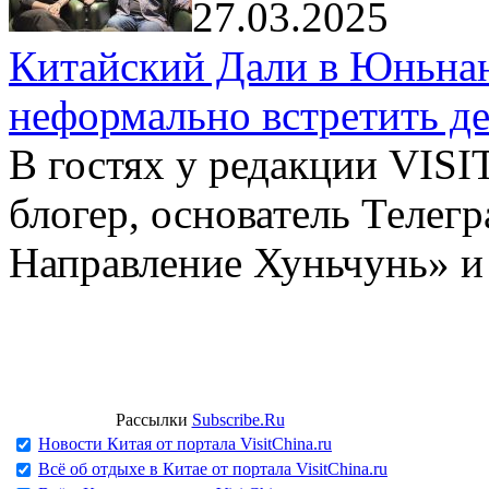
27.03.2025
Китайский Дали в Юньнань
неформально встретить д
В гостях у редакции VIS
блогер, основатель Телег
Направление Хуньчунь» и
Рассылки
Subscribe.Ru
Новости Китая от портала VisitChina.ru
Всё об отдыхе в Китае от портала VisitChina.ru