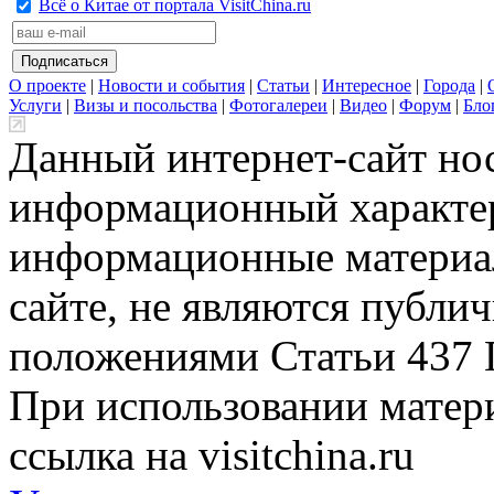
Всё о Китае от портала VisitChina.ru
О проекте
|
Новости и события
|
Статьи
|
Интересное
|
Города
|
Услуги
|
Визы и посольства
|
Фотогалереи
|
Видео
|
Форум
|
Бло
Данный интернет-сайт но
информационный характер
информационные материа
сайте, не являются публи
положениями Статьи 437 
При использовании матери
ссылка на visitchina.ru