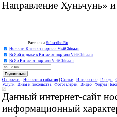
Направление Хуньчунь» и
Рассылки
Subscribe.Ru
Новости Китая от портала VisitChina.ru
Всё об отдыхе в Китае от портала VisitChina.ru
Всё о Китае от портала VisitChina.ru
О проекте
|
Новости и события
|
Статьи
|
Интересное
|
Города
|
Услуги
|
Визы и посольства
|
Фотогалереи
|
Видео
|
Форум
|
Бло
Данный интернет-сайт но
информационный характер