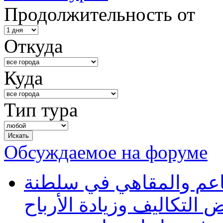
Продолжительность от
Откуда
Куда
Тип тура
Обсуждаемое на форуме
طاعم والمقاهي في سلطنة
 التكاليف وزيادة الأرباح