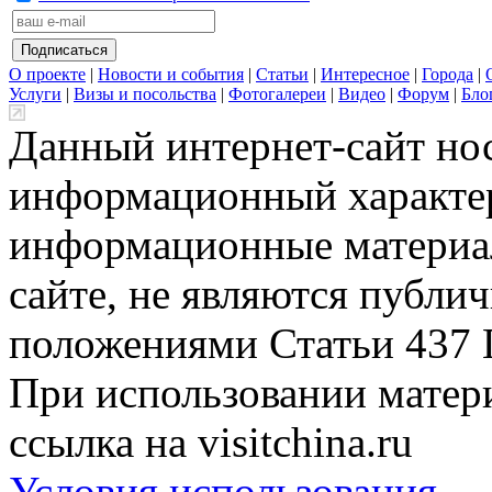
О проекте
|
Новости и события
|
Статьи
|
Интересное
|
Города
|
Услуги
|
Визы и посольства
|
Фотогалереи
|
Видео
|
Форум
|
Бло
Данный интернет-сайт но
информационный характер
информационные материа
сайте, не являются публи
положениями Статьи 437 
При использовании матери
ссылка на visitchina.ru
Условия использования