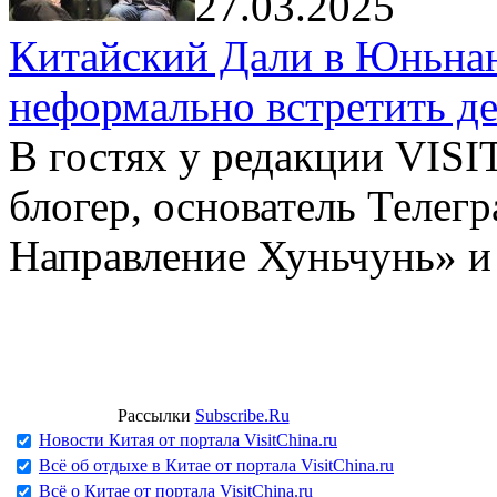
27.03.2025
Китайский Дали в Юньнань
неформально встретить д
В гостях у редакции VIS
блогер, основатель Телег
Направление Хуньчунь» и
Рассылки
Subscribe.Ru
Новости Китая от портала VisitChina.ru
Всё об отдыхе в Китае от портала VisitChina.ru
Всё о Китае от портала VisitChina.ru