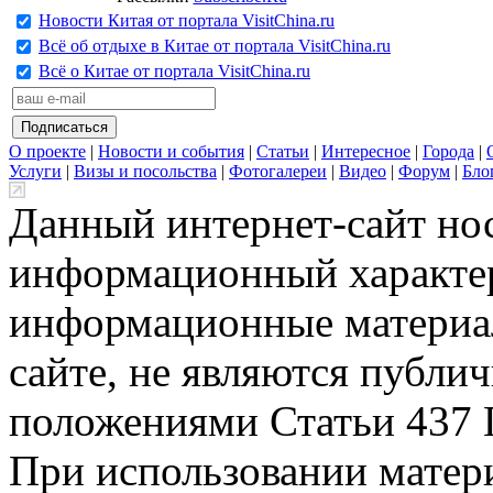
Новости Китая от портала VisitChina.ru
Всё об отдыхе в Китае от портала VisitChina.ru
Всё о Китае от портала VisitChina.ru
О проекте
|
Новости и события
|
Статьи
|
Интересное
|
Города
|
Услуги
|
Визы и посольства
|
Фотогалереи
|
Видео
|
Форум
|
Бло
Данный интернет-сайт но
информационный характер
информационные материа
сайте, не являются публи
положениями Статьи 437 
При использовании матери