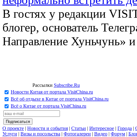
В гостях у редакции VIS
блогер, основатель Телег
Направление Хуньчунь» и
Рассылки
Subscribe.Ru
Новости Китая от портала VisitChina.ru
Всё об отдыхе в Китае от портала VisitChina.ru
Всё о Китае от портала VisitChina.ru
О проекте
|
Новости и события
|
Статьи
|
Интересное
|
Города
|
Услуги
|
Визы и посольства
|
Фотогалереи
|
Видео
|
Форум
|
Бло