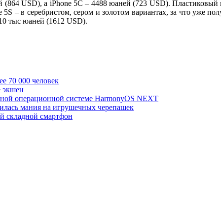
й (864 USD), а iPhone 5C – 4488 юаней (723 USD). Пластиковый 
5S – в серебристом, сером и золотом вариантах, за что уже получ
10 тыс юаней (1612 USD).
ее 70 000 человек
е экшен
енной операционной системе HarmonyOS NEXT
вилась мания на игрушечных черепашек
й складной смартфон