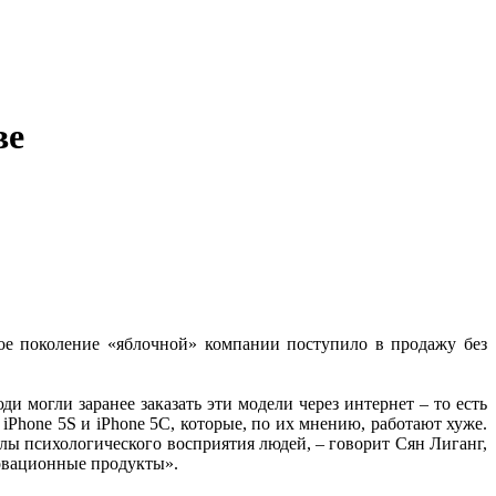
ве
вое поколение «яблочной» компании поступило в продажу без
огли заранее заказать эти модели через интернет – то есть
iPhone 5S и iPhone 5C, которые, по их мнению, работают хуже.
елы психологического восприятия людей, – говорит Сян Лиганг,
новационные продукты».