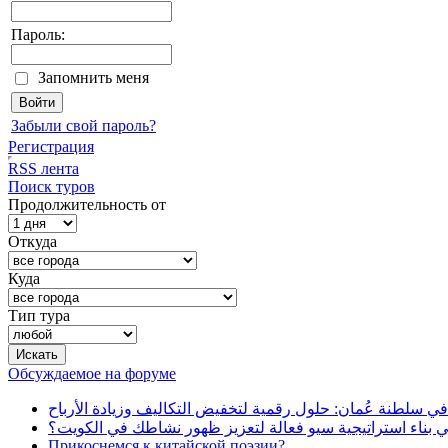
Пароль:
Запомнить меня
Забыли свой пароль?
Регистрация
RSS лента
Поиск туров
Продолжительность от
Откуда
Куда
Тип тура
Обсуждаемое на форуме
في سلطنة عُمان: حلول رقمية لتخفيض التكاليف وزيادة الأرباح
بناء استراتيجية سيو فعالة لتعزيز ظهور نشاطك في الكويت؟
Прикоснемся к китайской поэзии?