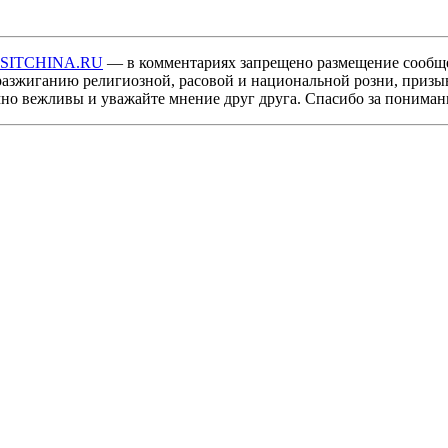
ISITCHINA.RU
— в комментариях запрещено размещение сообщ
разжиганию религиозной, расовой и национальной розни, призы
мно вежливы и уважайте мнение друг друга. Спасибо за пониман