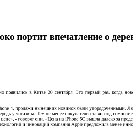
ко портит впечатление о дере
о появились в Китае 20 сентября. Это первый раз, когда но
one 4, продажи нынешних новинок были упорядоченными. Люди м
едь у магазина. Тем не менее покупатели ставят под сомнение 
ене», - говорят они. «Цена на iPhone 5C вышла далеко за пред
я технологий и инноваций компания Apple предложила менее ин