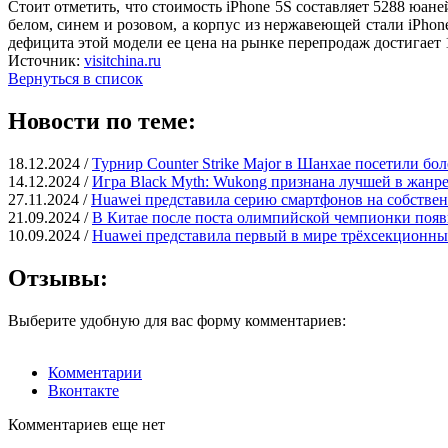
Стоит отметить, что стоимость iPhone 5S составляет 5288 юане
белом, синем и розовом, а корпус из нержавеющей стали iPhone 
дефицита этой модели ее цена на рынке перепродаж достигает 
Источник:
visitchina.ru
Вернуться в список
Новости по теме:
18.12.2024 /
Турнир Counter Strike Major в Шанхае посетили бол
14.12.2024 /
Игра Black Myth: Wukong признана лучшей в жанр
27.11.2024 /
Huawei представила серию смартфонов на собств
21.09.2024 /
В Китае после поста олимпийской чемпионки поя
10.09.2024 /
Huawei представила первый в мире трёхсекционны
Отзывы:
Выберите удобную для вас форму комментариев:
Комментарии
Вконтакте
Комментариев еще нет