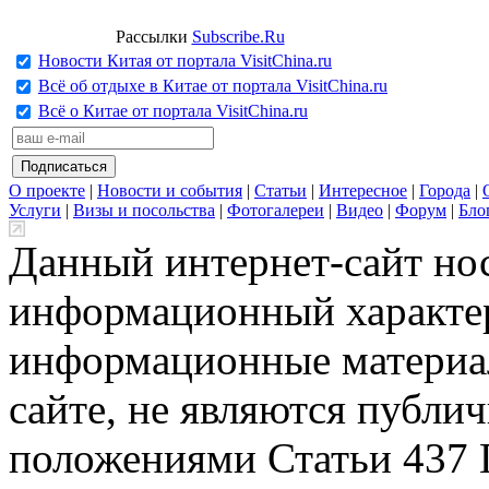
Рассылки
Subscribe.Ru
Новости Китая от портала VisitChina.ru
Всё об отдыхе в Китае от портала VisitChina.ru
Всё о Китае от портала VisitChina.ru
О проекте
|
Новости и события
|
Статьи
|
Интересное
|
Города
|
Услуги
|
Визы и посольства
|
Фотогалереи
|
Видео
|
Форум
|
Бло
Данный интернет-сайт но
информационный характер
информационные материа
сайте, не являются публи
положениями Статьи 437 