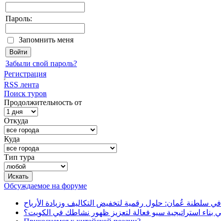
Пароль:
Запомнить меня
Забыли свой пароль?
Регистрация
RSS лента
Поиск туров
Продолжительность от
Откуда
Куда
Тип тура
Обсуждаемое на форуме
في سلطنة عُمان: حلول رقمية لتخفيض التكاليف وزيادة الأرباح
بناء استراتيجية سيو فعالة لتعزيز ظهور نشاطك في الكويت؟