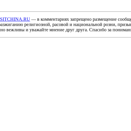
ISITCHINA.RU
— в комментариях запрещено размещение сообщ
разжиганию религиозной, расовой и национальной розни, призы
мно вежливы и уважайте мнение друг друга. Спасибо за пониман