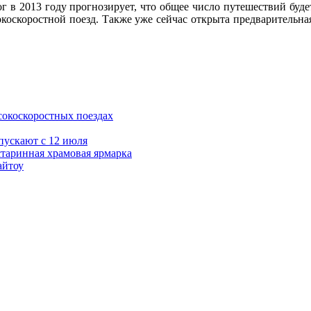
 в 2013 году прогнозирует, что общее число путешествий буде
оскоростной поезд. Также уже сейчас открыта предварительная 
сокоскоростных поездах
пускают с 12 июля
старинная храмовая ярмарка
айтоу