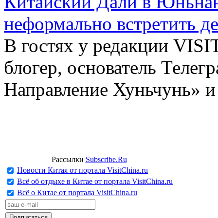
Китайский Дали в Юньнань
неформально встретить д
В гостях у редакции VIS
блогер, основатель Телег
Направление Хуньчунь» и
Рассылки
Subscribe.Ru
Новости Китая от портала VisitChina.ru
Всё об отдыхе в Китае от портала VisitChina.ru
Всё о Китае от портала VisitChina.ru