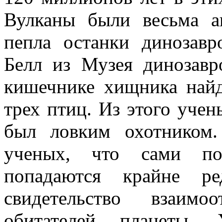
Вулканы были весьма а
пепла останки динозав
Белл из Музея динозавро
кишечнике хищника найд
трех птиц. Из этого учен
был ловким охотником
ученых, что сами по
попадаются крайне р
свидетельство взаим
обитателей планеты