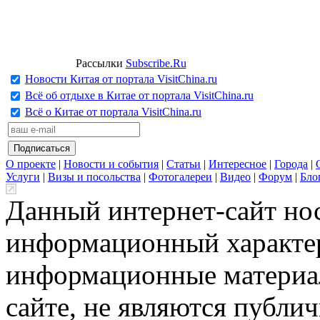
Рассылки
Subscribe.Ru
Новости Китая от портала VisitChina.ru
Всё об отдыхе в Китае от портала VisitChina.ru
Всё о Китае от портала VisitChina.ru
О проекте
|
Новости и события
|
Статьи
|
Интересное
|
Города
|
Услуги
|
Визы и посольства
|
Фотогалереи
|
Видео
|
Форум
|
Бло
Данный интернет-сайт но
информационный характер
информационные материа
сайте, не являются публи