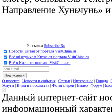
Направление Хуньчунь» и
Рассылки
Subscribe.Ru
Новости Китая от портала VisitChina.ru
Всё об отдыхе в Китае от портала VisitChina.ru
Всё о Китае от портала VisitChina.ru
О проекте
|
Новости и события
|
Статьи
|
Интересное
|
Города
|
Услуги
|
Визы и посольства
|
Фотогалереи
|
Видео
|
Форум
|
Бло
Данный интернет-сайт но
информационный характер