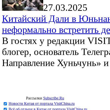
27.03.2025
Китайский Дали в Юньнань
неформально встретить д
В гостях у редакции VIS
блогер, основатель Телег
Направление Хуньчунь» и
Рассылки
Subscribe.Ru
Новости Китая от портала VisitChina.ru
Всё об отдыхе в Китае от портала VisitChina.ru