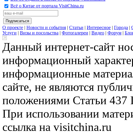
Всё о Китае от портала VisitChina.ru
О проекте
|
Новости и события
|
Статьи
|
Интересное
|
Города
|
Услуги
|
Визы и посольства
|
Фотогалереи
|
Видео
|
Форум
|
Бло
Данный интернет-сайт но
информационный характер
информационные материа
сайте, не являются публи
положениями Статьи 437 
При использовании матери
ссылка на visitchina.ru