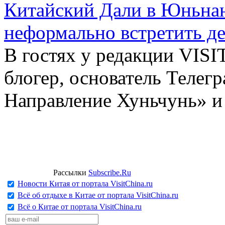
Китайский Дали в Юньнань
неформально встретить д
В гостях у редакции VIS
блогер, основатель Телег
Направление Хуньчунь» и
Рассылки
Subscribe.Ru
Новости Китая от портала VisitChina.ru
Всё об отдыхе в Китае от портала VisitChina.ru
Всё о Китае от портала VisitChina.ru