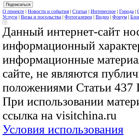
О проекте
|
Новости и события
|
Статьи
|
Интересное
|
Города
|
Услуги
|
Визы и посольства
|
Фотогалереи
|
Видео
|
Форум
|
Бло
Данный интернет-сайт но
информационный характер
информационные материа
сайте, не являются публи
положениями Статьи 437 
При использовании матери
ссылка на visitchina.ru
Условия использования