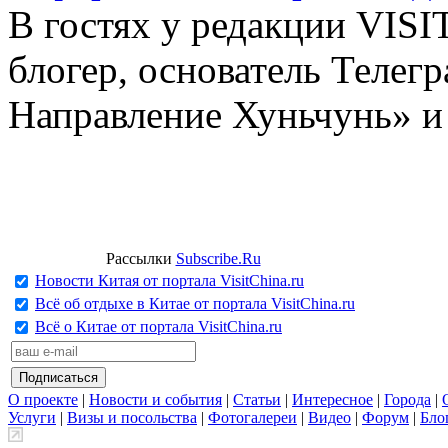
В гостях у редакции VIS
блогер, основатель Телег
Направление Хуньчунь» и
Рассылки
Subscribe.Ru
Новости Китая от портала VisitChina.ru
Всё об отдыхе в Китае от портала VisitChina.ru
Всё о Китае от портала VisitChina.ru
О проекте
|
Новости и события
|
Статьи
|
Интересное
|
Города
|
Услуги
|
Визы и посольства
|
Фотогалереи
|
Видео
|
Форум
|
Бло