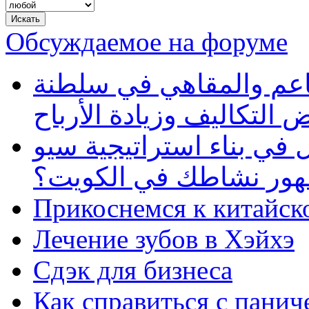
Обсуждаемое на форуме
طاعم والمقاهي في سلطنة
 التكاليف وزيادة الأرباح
في بناء استراتيجية سيو
ظهور نشاطك في الكويت؟
Прикоснемся к китайск
Лечение зубов в Хэйхэ
Сдэк для бизнеса
Как справиться с панич