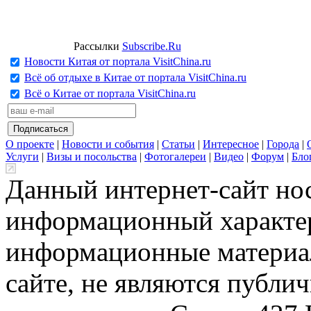
Рассылки
Subscribe.Ru
Новости Китая от портала VisitChina.ru
Всё об отдыхе в Китае от портала VisitChina.ru
Всё о Китае от портала VisitChina.ru
О проекте
|
Новости и события
|
Статьи
|
Интересное
|
Города
|
Услуги
|
Визы и посольства
|
Фотогалереи
|
Видео
|
Форум
|
Бло
Данный интернет-сайт но
информационный характер
информационные материа
сайте, не являются публи