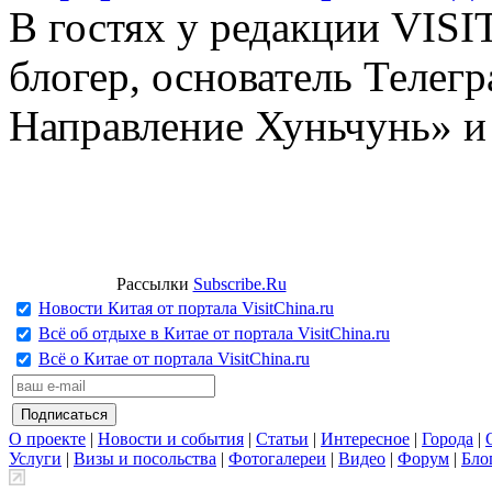
В гостях у редакции VIS
блогер, основатель Телег
Направление Хуньчунь» и
Рассылки
Subscribe.Ru
Новости Китая от портала VisitChina.ru
Всё об отдыхе в Китае от портала VisitChina.ru
Всё о Китае от портала VisitChina.ru
О проекте
|
Новости и события
|
Статьи
|
Интересное
|
Города
|
Услуги
|
Визы и посольства
|
Фотогалереи
|
Видео
|
Форум
|
Бло