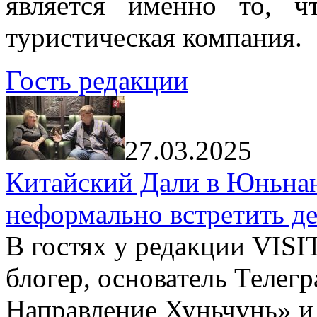
является именно то, ч
туристическая компания.
Гость редакции
27.03.2025
Китайский Дали в Юньнань
неформально встретить д
В гостях у редакции VIS
блогер, основатель Телег
Направление Хуньчунь» и