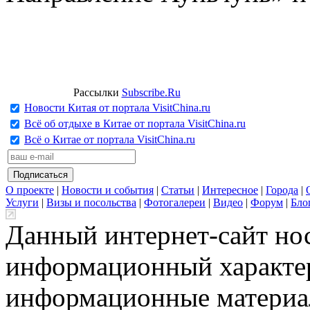
Рассылки
Subscribe.Ru
Новости Китая от портала VisitChina.ru
Всё об отдыхе в Китае от портала VisitChina.ru
Всё о Китае от портала VisitChina.ru
О проекте
|
Новости и события
|
Статьи
|
Интересное
|
Города
|
Услуги
|
Визы и посольства
|
Фотогалереи
|
Видео
|
Форум
|
Бло
Данный интернет-сайт но
информационный характер
информационные материа