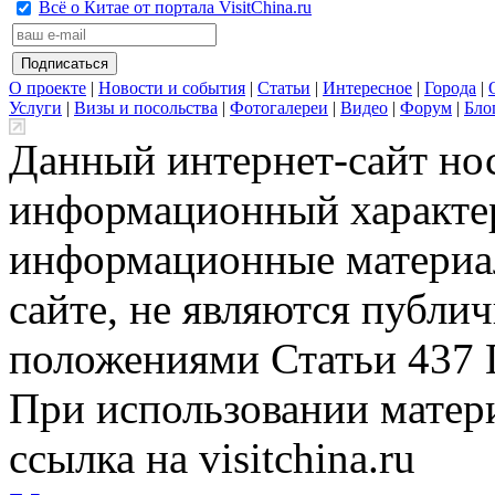
Всё о Китае от портала VisitChina.ru
О проекте
|
Новости и события
|
Статьи
|
Интересное
|
Города
|
Услуги
|
Визы и посольства
|
Фотогалереи
|
Видео
|
Форум
|
Бло
Данный интернет-сайт но
информационный характер
информационные материа
сайте, не являются публи
положениями Статьи 437 
При использовании матери
ссылка на visitchina.ru