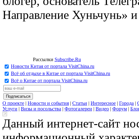
блогер, основатель Телег
Направление Хуньчунь» и
Рассылки
Subscribe.Ru
Новости Китая от портала VisitChina.ru
Всё об отдыхе в Китае от портала VisitChina.ru
Всё о Китае от портала VisitChina.ru
О проекте
|
Новости и события
|
Статьи
|
Интересное
|
Города
|
Услуги
|
Визы и посольства
|
Фотогалереи
|
Видео
|
Форум
|
Бло
Данный интернет-сайт но
информационный характер