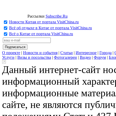
Рассылки
Subscribe.Ru
Новости Китая от портала VisitChina.ru
Всё об отдыхе в Китае от портала VisitChina.ru
Всё о Китае от портала VisitChina.ru
О проекте
|
Новости и события
|
Статьи
|
Интересное
|
Города
|
Услуги
|
Визы и посольства
|
Фотогалереи
|
Видео
|
Форум
|
Бло
Данный интернет-сайт но
информационный характер
информационные материа
сайте, не являются публи