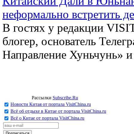
Китайский Дали в Юньнань
неформально встретить д
В гостях у редакции VIS
блогер, основатель Телег
Направление Хуньчунь» и
Рассылки
Subscribe.Ru
Новости Китая от портала VisitChina.ru
Всё об отдыхе в Китае от портала VisitChina.ru
Всё о Китае от портала VisitChina.ru