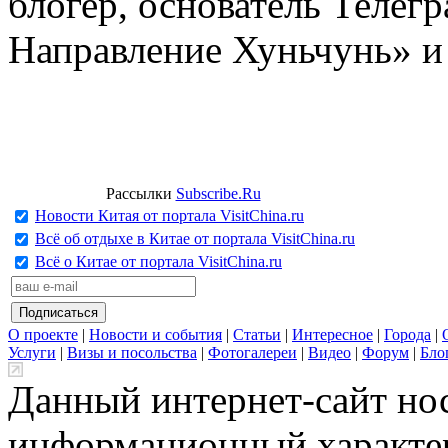
блогер, основатель Телег
Направление Хуньчунь» и
Рассылки
Subscribe.Ru
Новости Китая от портала VisitChina.ru
Всё об отдыхе в Китае от портала VisitChina.ru
Всё о Китае от портала VisitChina.ru
О проекте
|
Новости и события
|
Статьи
|
Интересное
|
Города
|
Услуги
|
Визы и посольства
|
Фотогалереи
|
Видео
|
Форум
|
Бло
Данный интернет-сайт но
информационный характер