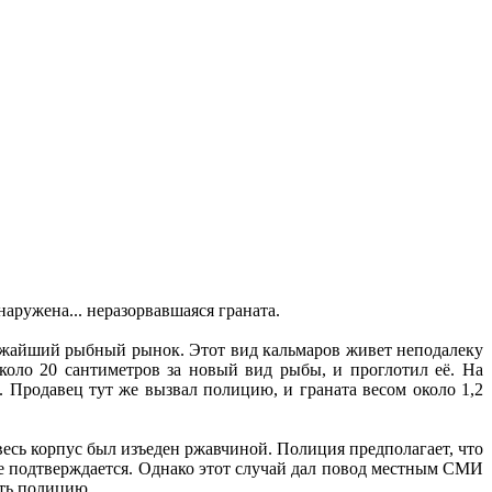
аружена... неразорвавшаяся граната.
ижайший рыбный рынок. Этот вид кальмаров живет неподалеку
коло 20 сантиметров за новый вид рыбы, и проглотил её. На
е. Продавец тут же вызвал полицию, и граната весом около 1,2
о весь корпус был изъеден ржавчиной. Полиция предполагает, что
 не подтверждается. Однако этот случай дал повод местным СМИ
ать полицию.