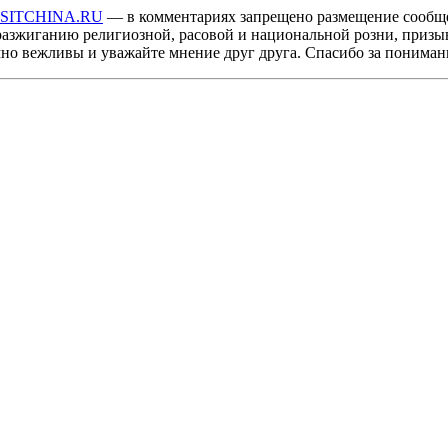
ISITCHINA.RU
— в комментариях запрещено размещение сообщ
разжиганию религиозной, расовой и национальной розни, призы
мно вежливы и уважайте мнение друг друга. Спасибо за пониман