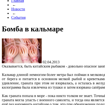
Главная
←
Новости
←
События
Бомба в кальмаре
02.04.2013
Оказывается, быть китайским рыбаком - довольно опасное занят
Кальмар длиной немногим более метра был пойман в мелково
от берега и питается в основном мелкой рыбой и креветкам
удивление, граната при этом не взорвалась, а осталась в жел
килограмма была извлечена из тушки и затем взорвана сапёрам
Как граната попала в море - пока никто толком не знает. Точны
граната могла упасть с военного самолета, и тогда она являе
ещё раз напомнить китайцам о том. что при обнаружении подоз