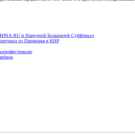
TCHINA.RU и Народной Больницей Суйфэньхэ
тартовал из Приморья в КНР
 кинофестивалю
арбине