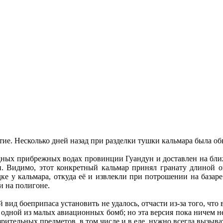
ие. Несколько дней назад при разделки тушки кальмара была обн
дных прибрежных водах провинции Гуандун и доставлен на бл
и. Видимо, этот конкретный кальмар принял гранату длиной о
удке у кальмара, откуда её и извлекли при потрошении на базар
и на полигоне.
й вид боеприпаса установить не удалось, отчасти из-за того, чт
тся одной из малых авиационных бомб; но эта версия пока ничем
рительных предметов, в том числе и в еде, нужно всегда вызыв