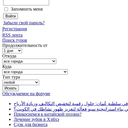
Запомнить меня
Забыли свой пароль?
Регистрация
RSS лента
Поиск туров
Продолжительность от
Откуда
Куда
Тип тура
Обсуждаемое на форуме
في سلطنة عُمان: حلول رقمية لتخفيض التكاليف وزيادة الأرباح
بناء استراتيجية سيو فعالة لتعزيز ظهور نشاطك في الكويت؟
Прикоснемся к китайской поэзии?
Лечение зубов в Хэйхэ
Сдэк для бизнеса