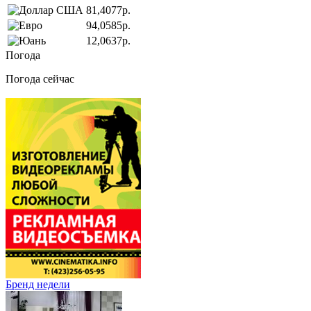
81,4077р.
94,0585р.
12,0637р.
Погода
Погода сейчас
Бренд недели