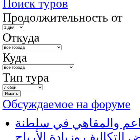
Поиск туров
Продолжительность от
Откуда
Куда
Тип тура
Обсуждаемое на форуме
طاعم والمقاهي في سلطنة
 التكاليف وزيادة الأرباح