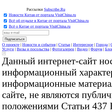
Рассылки
Subscribe.Ru
Новости Китая от портала VisitChina.ru
Всё об отдыхе в Китае от портала VisitChina.ru
Всё о Китае от портала VisitChina.ru
О проекте
|
Новости и события
|
Статьи
|
Интересное
|
Города
|
Услуги
|
Визы и посольства
|
Фотогалереи
|
Видео
|
Форум
|
Бло
Данный интернет-сайт но
информационный характер
информационные материа
сайте, не являются публи
положениями Статьи 437 