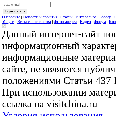
О проекте
|
Новости и события
|
Статьи
|
Интересное
|
Города
|
Услуги
|
Визы и посольства
|
Фотогалереи
|
Видео
|
Форум
|
Бло
Данный интернет-сайт но
информационный характер
информационные материа
сайте, не являются публи
положениями Статьи 437 
При использовании матери
ссылка на visitchina.ru
Условия использования