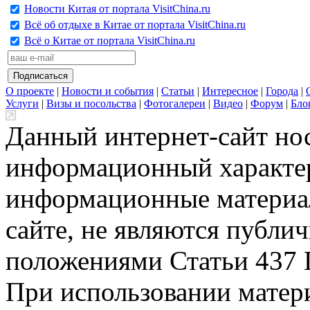
Новости Китая от портала VisitChina.ru
Всё об отдыхе в Китае от портала VisitChina.ru
Всё о Китае от портала VisitChina.ru
О проекте
|
Новости и события
|
Статьи
|
Интересное
|
Города
|
Услуги
|
Визы и посольства
|
Фотогалереи
|
Видео
|
Форум
|
Бло
Данный интернет-сайт но
информационный характер
информационные материа
сайте, не являются публи
положениями Статьи 437 
При использовании матери