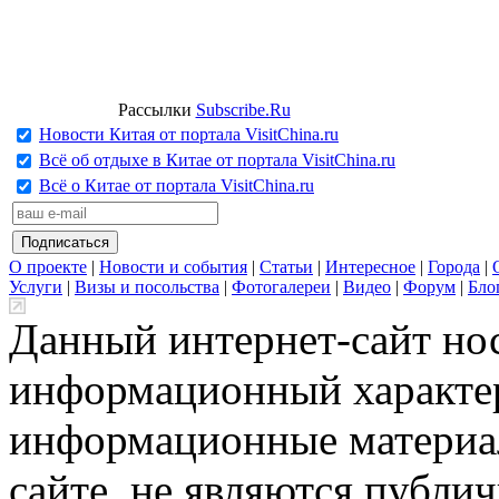
Рассылки
Subscribe.Ru
Новости Китая от портала VisitChina.ru
Всё об отдыхе в Китае от портала VisitChina.ru
Всё о Китае от портала VisitChina.ru
О проекте
|
Новости и события
|
Статьи
|
Интересное
|
Города
|
Услуги
|
Визы и посольства
|
Фотогалереи
|
Видео
|
Форум
|
Бло
Данный интернет-сайт но
информационный характер
информационные материа
сайте, не являются публи